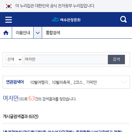
이 누리집은 대한민국 공식 전자정부 누리집입니다.
이용안내
통합검색
연관검색어
10월여행지
,
10월의축제
,
2코스
,
가막만
여자만
63
(으)로
건의 검색결과를 찾았습니다.
게시글검색결과
(63건)