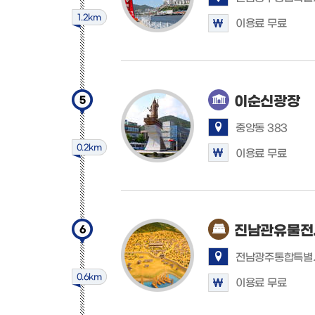
1.2km
이용료 무료
이순신광장
5
중앙동 383
0.2km
이용료 무료
진남관유물전
6
전남광주통합특별시
0.6km
이용료 무료