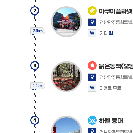
아쿠아플라넷
2
전남광주통합특별시 
2.1km
기타
원
붉은동백(오동
3
전남광주통합특별
2.2km
이용료 무료
하멜 등대
4
전남광주통합특별시