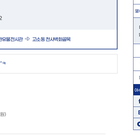
열
2
관유물전시관
고소동 천사벽화골목
^ㅋ
여
0원)