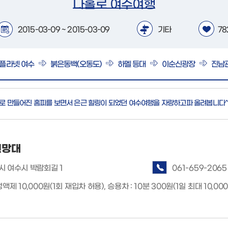
나홀로 여수여행
2015-03-09 ~ 2015-03-09
기타
78
플라넷 여수
붉은동백(오동도)
하멜 등대
이순신광장
진남
새로 만들어진 홈피를 보면서 은근 힐링이 되었던 여수여행을 자랑하고파 올려봅니다^
전망대
 여수시 박람회길 1
061-659-2065
정액제 10,000원(1회 재입차 허용), 승용차 : 10분 300원(1일 최대 10,00