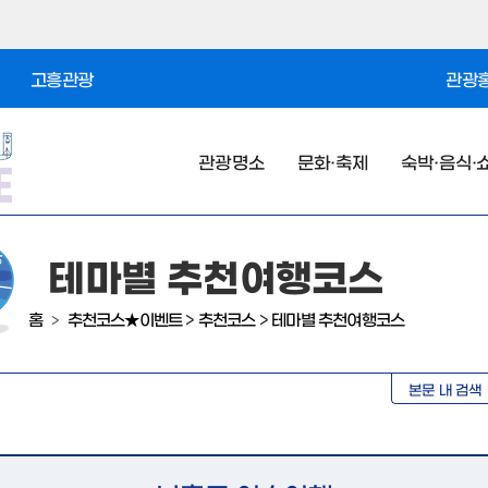
고흥관광
관광홍
관광명소
문화·축제
숙박·음식·
테마별 추천여행코스
홈
추천코스★이벤트
>
추천코스
>
테마별 추천여행코스
>
본문 내 검색