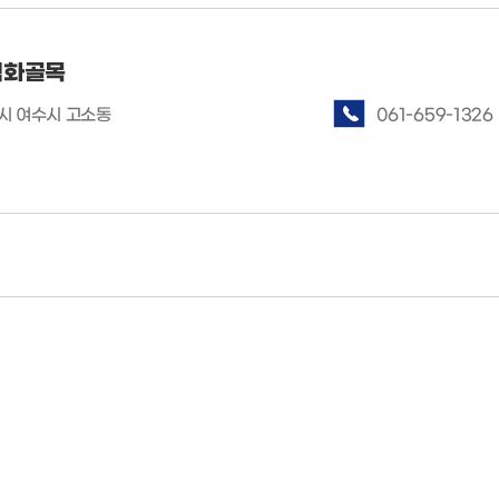
벽화골목
 여수시 고소동
061-659-1326