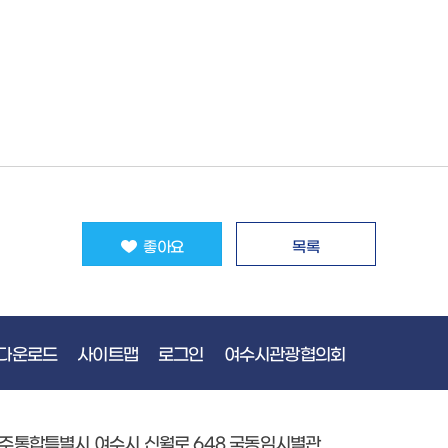
좋아요
목록
다운로드
사이트맵
로그인
여수시관광협의회
광주통합특별시 여수시 신월로 648 국동임시별관