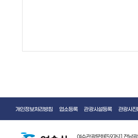
개인정보처리방침
업소등록
관광시설등록
관광사진
여수관광문화[59761] 전남