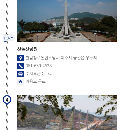
1.0km
산
돌산공원
전남광주통합특별시 여수시 돌산읍 우두리
061-659-4628
주차요금 : 무료
이용료 무료
4