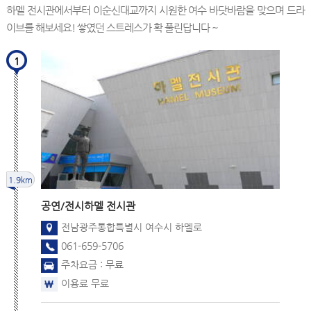
하멜 전시관에서부터 이순신대교까지 시원한 여수 바닷바람을 맞으며 드라
이브를 해보세요! 쌓였던 스트레스가 확 풀린답니다 ~
1
1.9km
공연/전시
하멜 전시관
전남광주통합특별시 여수시 하멜로
061-659-5706
주차요금 : 무료
이용료 무료