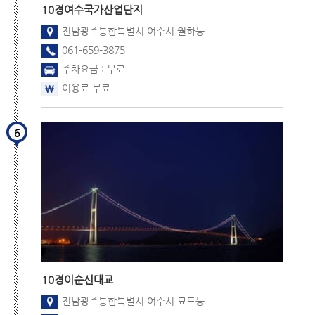
10경
여수국가산업단지
전남광주통합특별시 여수시 월하동
061-659-3875
주차요금 : 무료
이용료 무료
6
10경
이순신대교
전남광주통합특별시 여수시 묘도동