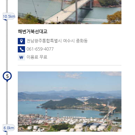
10.5km
해변
거북선대교
전남광주통합특별시 여수시 종화동
061-659-4077
이용료 무료
5
6.0km