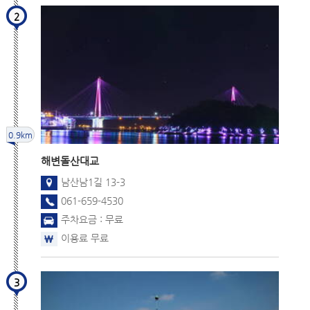
2
0.9km
해변
돌산대교
남산남1길 13-3
061-659-4530
주차요금 : 무료
이용료 무료
3