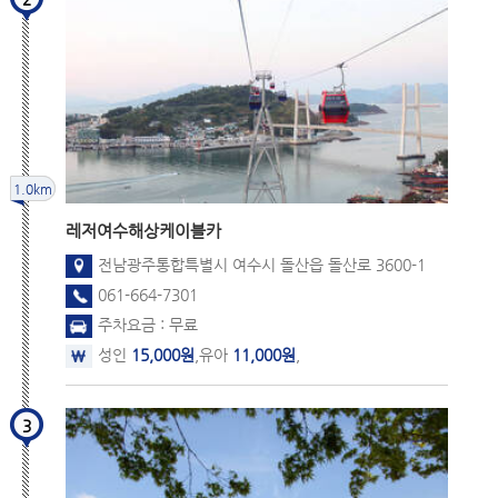
1.0km
레저
여수해상케이블카
전남광주통합특별시 여수시 돌산읍 돌산로 3600-1
061-664-7301
주차요금 : 무료
성인
15,000원
,유아
11,000원
,
3