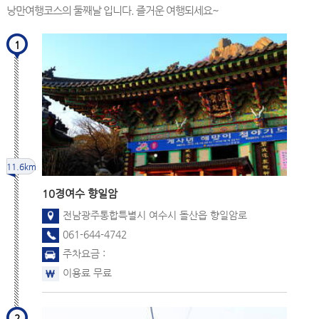
낭만여행코스의 둘째날 입니다. 즐거운 여행되세요~
1
11.6km
10경
여수 향일암
전남광주통합특별시 여수시 돌산읍 향일암로
061-644-4742
주차요금 :
이용료 무료
2