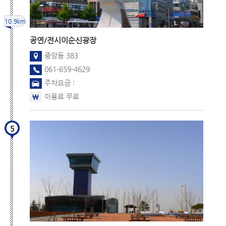
10.9km
공연/전시
이순신광장
중앙동 383
061-659-4629
주차요금 :
이용료 무료
5