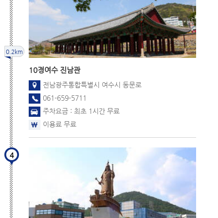
0.2km
10경
여수 진남관
전남광주통합특별시 여수시 동문로
061-659-5711
주차요금 : 최초 1시간 무료
이용료 무료
4