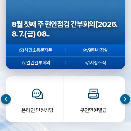
8월 첫째 주 현안점검 간부회의[2026.
8. 7.(금) 08..
시민소통문자폰
열린시장실
열린간부회의
시정소식
온라인 민원상담
무인민원발급