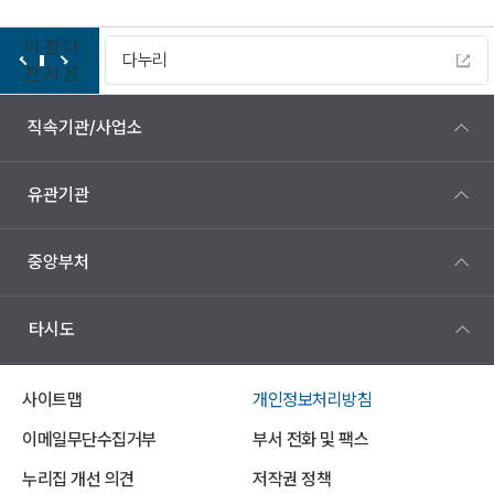
이
정
다
LX지적측량 바로처리센터
전
지
음
직속기관/사업소
유관기관
중앙부처
타시도
사이트맵
개인정보처리방침
이메일무단수집거부
부서 전화 및 팩스
누리집 개선 의견
저작권 정책