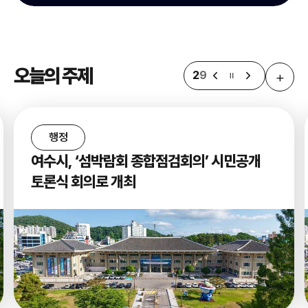
오늘의 주제
+
2
9
행정
여수시, ‘섬박람회 종합점검회의’ 시민공개
토론식 회의로 개최