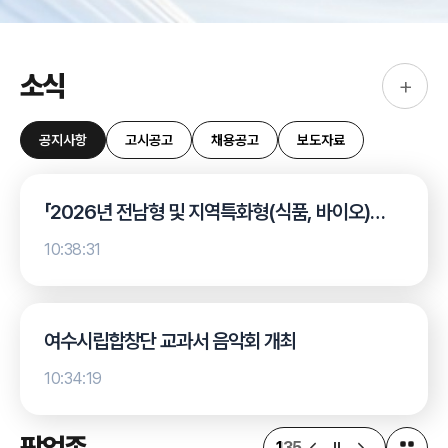
소식
+
공지사항
고시공고
채용공고
보도자료
「2026년 전남형 및 지역특화형(식품, 바이오)
스마트공장(기초) 지원사업」
10:38:31
여수시립합창단 교과서 음악회 개최
10:34:19
팝업존
1
35