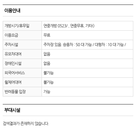
이용안내
개방시기/휴무일
연중개방 0523/ , 연중무휴, 기타()
이용요금
무료
주차시설
주차장 있음. 승용차 : 50 대 가능 / 대형차 : 10 대 가능 /
유모차대여
없음
장애인시설
없음
외국어서비스
불가능
휠체어대여
불가능
반려동물 입장
가능
부대시설
검색결과가 존재하지 않습니다.