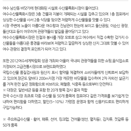
여수 남산동 바닷가에 현대화된 시설로 수산물특화시장이 들어섰다.
여수수산물특화시장은 3층 건물과 지붕이 개폐되는 시설을 갖추고 있으며 1층 점포에서
싱싱한 수산물을 사서 2층 식당을 찾으면 저렴하게 수산물들을 맛볼 수 있다.
시장 주변에 노을이 아름다운 여수항과
진남관
이 한눈에 보이고
돌산공원, 이순신 광장,
돌산대교
등이 어우러져 관광객들의 발길을 끌어당기고 있다.
여수수산물특화시장은 친절과 봉사를 개장 모토로 삼고 여수에서 직접 수확한 갖가지 수
산물들을 아름다운 풍경을 바라보며 저렴하고 깔끔하게 싱싱한 산지 그대로 맛볼 수 있어
여수 관광의 결정적 포인트가 되어 가고 있다.
또한 2012여수세계박람회 성공 개최와 아울러 국내외 관광객들을 위한 쇼핑,음식업소로
지정되어 고급전통시장으로 브랜드화하였다.
국립수산물 품질검사원과 원산지 표시 협약을 체결하여 소비자들에게 신뢰로써 보답하
고 있으며,장군도 앞바다 200m지점 가장 깨끗한 바닷물을 입수하여 2차 자외선 살균기
를 거쳐 완전 살균 정화함으로 비브리오, 폐혈증, 식중독 등으로부터 안전하다.
※ 대장균, 일반세균 등을 포함 한 20개 항목 검사 결과 적합
전국 수산시장 최초로 각종 수산물 등 50개 품목에 점포마다 같은 가격표를 보기쉽게 안
내하여 편리함을 더하였고, 할인(5~10%) 가맹점 운영과 함께 신용카드로도 편리하게
구입가능하다.
※ 주요취급수산물 - 활어, 패류, 선어, 킹크랩, 건어물(생선, 멸치등), 김치류, 젓갈류 등
50개 품목