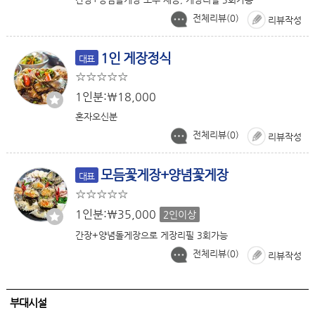
전체리뷰(
0
)
리뷰작성
1인 게장정식
대표
1인분:￦18,000
혼자오신분
전체리뷰(
0
)
리뷰작성
모듬꽃게장+양념꽃게장
대표
1인분:￦35,000
2인이상
간장+양념돌게장으로 게장리필 3회가능
전체리뷰(
0
)
리뷰작성
부대시설