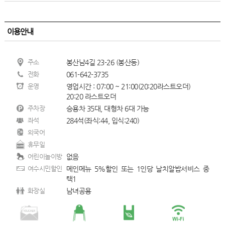
이용안내
주소
봉산남4길 23-26 (봉산동)
전화
061-642-3735
운영
영업시간 : 07:00 ~ 21:00(20:20라스트오더)
20:20 라스트오더
주차장
승용차 35대, 대형차 6대 가능
좌석
284석(좌식:44, 입식:240)
외국어
휴무일
어린이놀이방
없음
여수시민할인
메인메뉴 5%할인 또는 1인당 날치알밥서비스 중
택1
화장실
남녀공용