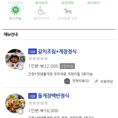
여수상품권
유아의자
포장여부
와이파이
조식가능
휠체어대여
반려동물 입장
메뉴안내
갈치조림+게장정식
대표
1인분:￦22,000
2인이상
간장+양념돌게장 모두제공,게장리필 3회가능
전체리뷰(
0
)
리뷰작성
돌게장백반정식
대표
1인분:￦16,000
간장+양념돌게장 모두 제공, 게장리필 3회가능