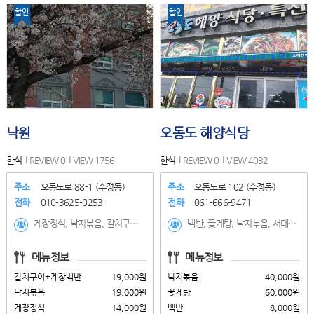
할인
할인
낙원
오동도 해양식당
한식
REVIEW 0
VIEW 1756
한식
REVIEW 0
VIEW 4032
주소
오동도로 88-1 (수정동)
주소
오동도로 102 (수정동)
전화
010-3625-0253
전화
061-666-9471
게장정식, 낙지볶음, 갈치구이+게장백반, 갈치조림+게장정식
백반, 꽃게탕, 낙지볶음, 서대회, 꽃게장 정식, 돌게장정식, 생선구이, 갈치조림, 장어탕, 육계장, 갈치조림세트, 생선구이세트
메뉴정보
메뉴정보
갈치구이+게장백반
19,000원
낙지볶음
40,000원
낙지볶음
19,000원
꽃게탕
60,000원
게장정식
14,000원
백반
8,000원