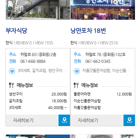
부자식당
낭만포차 18번
한식
REVIEW 0
VIEW 1555
한식
REVIEW 0
VIEW 2516
주소
하멜로 60 (종화동)2층
주소
하멜로 78 (종화동)102호
전화
061-666-8884
전화
061-662-0345
3미세트, 갈치조림, 생선구이, 부자보리굴비
차돌갓돌문어삼합, 이순신돌문어삼합, 돌문어라면, 불고기덮밥, 딱새우회,낙지탕탕이,돌문어숙회, 전복버터구이,새우버터구이, 서대회무침,모듬해산물,
메뉴정보
메뉴정보
생선구이
20,000원
돌문어라면
12,000원
갈치조림
18,000원
이순신돌문어삼합
3미세트
40,000원 ~
차돌갓돌문어삼합
자세히보기
자세히보기
할인