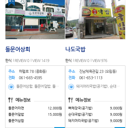
돌문어상회
나도국밥
한식
REVIEW 0
VIEW 1419
한식
REVIEW 0
VIEW 976
주소
하멜로 78 (종화동)
주소
진남체육관길 23 (오림동)
전화
061-665-4595
전화
061-653-1113
돌문어삼합, 돌문어덮밥, 돌문어라면, 해물라면
돼지머리국밥(공기밥), 순대국밥(공기밥), 뼈해장국(공기밥), 순대국밥, 생고기김치찌개(공기밥)
메뉴정보
메뉴정보
돌문어라면
12,000원
뼈해장국(공기밥)
9,000원
돌문어덮밥
15,000원
순대국밥(공기밥)
9,000원
돌문어삼합
돼지머리국밥(공기밥)
9,000원