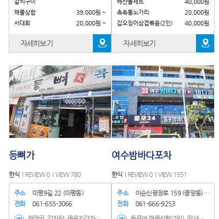
갈치구이
해산물세트
40,000원
해물삼합
39,000원 ~
촉촉통노가리
20,000원
서대회
20,000원 ~
갑오징어삼겹볶음(2인)
40,000원
자세히보기
자세히보기
등뼈가
여수밤바다포차
한식
REVIEW 0
VIEW 780
한식
REVIEW 0
VIEW 1551
주소
미평9길 22 (미평동)
주소
이순신광장로 159 (중앙동)골든..
전화
061-655-3066
전화
061-666-9253
해장국, 감자탕, 묵은지감자탕, 우리 뼈찜, 해물뼈찜, 순살돈까스, 치즈돈까스
돌문어 해물삼합(2인), 딱새우회, 돌문어해물 짬뽕탕, 차돌박이해물삼합(2인), 왕새우튀김, 계란탕, 해물라면, 돌문어 + 왕새우튀김, 산낙지탕탕이, 통문어모듬숙회, 연포탕, 해물오뎅탕, 서대회무침, 전복버터구이, 새우버터구이, 키친가라아케, 버팔로윙스틱, 멘보샤