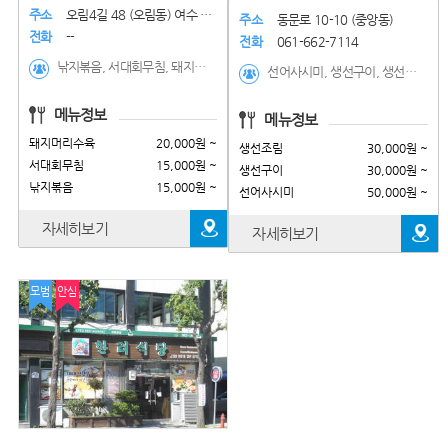
주소
오림4길 48 (오림동) 여수 이..
주소
동문로 10-10 (중앙동)
전화
--
전화
061-662-7114
낚지볶음, 서대회무침, 돼지머리수육, 오징어회무침, 돼지머리국밥, 돼지머리국밥, 우거지장어탕, 김치찌개, 명태탕, 제육볶음, 추어탕, 삼겹살
선어사시미, 생선구이, 생선조림, 매운탕, 가오리찜, 낙지볶음, 낙지탕탕, 서대회, 새조개샤브샤브(계절메뉴), 하모샤브샤브(계절메뉴), 전어사시미(계절메뉴), 아구수육(계절메뉴)
메뉴정보
메뉴정보
돼지머리수육
20,000원 ~
생선조림
30,000원 ~
서대회무침
15,000원 ~
생선구이
30,000원 ~
낚지볶음
15,000원 ~
선어사시미
50,000원 ~
자세히보기
자세히보기
모범
안심