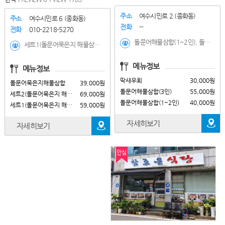
주소
여수시민로 2 (종화동)
주소
여수시민로 6 (종화동)
전화
--
전화
010-2218-5270
돌문어해물삼합(1~2인), 돌문어해물삼합(3인), 딱새우회, 서대회무침, 소라숙회, 꽃게탕, 연포탕, 새우버터구이, 전복버터구이, 모듬해물, 생선구이, 산낙지볶음, 낙지호롱이, 낙지탕탕이
세트1(돌문어묵은지 해물삼합+딱새우회(소)+음료수, 세트2(돌문어묵은지 해물삼합+딱새우회(대)+음료수, 돌문어묵은지해물삼합, 딱새우회, 모듬숙회(갑,문,소), 갑오징어숙회, 문어숙회, 소라숙회, 서대회무침, 낙지탕탕이, 연포탕, 갑오징어무침, 해물라면, 전복버터구이, 새우버터구이, 해삼
메뉴정보
메뉴정보
딱새우회
30,000원
돌문어묵은지해물삼합
39,000원
돌문어해물삼합(3인)
55,000원
세트2(돌문어묵은지 해물삼합+딱새우회(대)+음료수
69,000원
돌문어해물삼합(1~2인)
40,000원
세트1(돌문어묵은지 해물삼합+딱새우회(소)+음료수
59,000원
자세히보기
자세히보기
안심