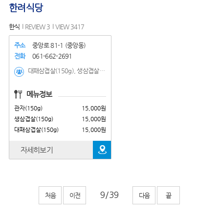
한려식당
한식
REVIEW 3
VIEW 3417
주소
중앙로 81-1 (중앙동)
전화
061-662-2691
대패삼겹살(150g), 생삼겹살(150g), 관자(150g), 생삼겹살(450g), 대패삼겹살(150g)
메뉴정보
관자(150g)
15,000원
생삼겹살(150g)
15,000원
대패삼겹살(150g)
15,000원
자세히보기
처음
이전
다음
끝