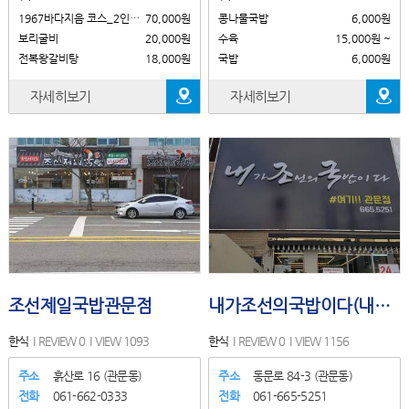
1967바다지음 코스_2인 주문시
70,000원
콩나물국밥
6,000원
보리굴비
20,000원
수육
15,000원 ~
전복왕갈비탕
18,000원
국밥
6,000원
자세히보기
자세히보기
조선제일국밥관문점
내가조선의국밥이다(내조국 관문점)
한식
REVIEW 0
VIEW 1093
한식
REVIEW 0
VIEW 1156
주소
흙산로 16 (관문동)
주소
동문로 84-3 (관문동)
전화
061-662-0333
전화
061-665-5251