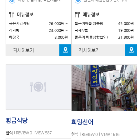
메뉴정보
메뉴정보
묵은지감자탕
26,000원 ~
돌문어해물 짬뽕탕
45,000원
감자탕
23,000원 ~
딱새우회
19,000원
해장국
8,000원
돌문어 해물삼합(2인)
31,900원
자세히보기
자세히보기
황금식당
희망선어
한식
REVIEW 0
VIEW 587
한식
REVIEW 0
VIEW 1616