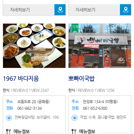
자세히보기
자세히보기
가격
1967 바다지음
뽀빠이국밥
한식
REVIEW 0
VIEW 2547
한식
REVIEW 0
VIEW 1256
주소
오동도로 20 (공화동)
주소
만성로 134-4 (미평동)
전화
061-662-3134
전화
061-652-6300
전복왕갈비탕, 보리굴비, 1967바다지음 코스_2인 주문시, 1967바다지음코스_3인 이상 주문시, 마띠유정식(2인 이상), 회덮밥, 국내산금태구이, 국내산금태구이점심특선, 거문도먹갈치구이
국밥, 수육, 콩나물국밥, 왕만두
메뉴정보
메뉴정보