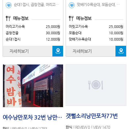
순대1접시, 곱창전골, 머리고기수육, 굴국밥(계절메뉴), 황태진국, 선지국밥, 순대국밥, 머리국밥, 모듬국밥
맛배기수육순대, 모듬순대, 머릿고기수육, 곱창전골, 황태국밥, 선지국밥, 순대국밥, 머리국밥, 얼큰해장국, 모듬국밥
메뉴정보
메뉴정보
머리고기수육
25,000원
머릿고기수육
25,000원
곱창전골
30,000원
모듬순대
10,000원
순대1접시
12,000원
맛배기수육순대
10,000원
자세히보기
자세히보기
갯뻘소리낭만포차77번
여수낭만포차 32번 낭만도시
한식
REVIEW 0
VIEW 1470
한식
REVIEW 0
VIEW 1783