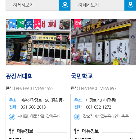
자세히보기
자세히보기
모범
가격
할인
안심
안심
광장서대회
국민학교
한식
REVIEW 0
VIEW 1555
한식
REVIEW 0
VIEW 897
주소
이순신광장로 196 (종화동) 1..
주소
미평로 43 (미평동)
전화
061-666-2013
전화
061-652-1272
서대회, 해물삼합, 갈치구이, 홍어삼합, 갈치조림(2인), 갈치구이
갑오징어삼겹볶음(2인), 촉촉통노가리, 해산물세트, 생삼겹세트(2인), 생삼겹세트(3인), 전복새우버터구이, LA갈비구이, 낙지볶음, 닭볶음탕, 갑오징어숙회, 육회탕탕이, 육순이A세트, 육순이B세트, 갑오징어삼겹볶음(3인), 꽃게찜(계절메뉴), 갑오징어회(계절메뉴), 점심특선
메뉴정보
메뉴정보