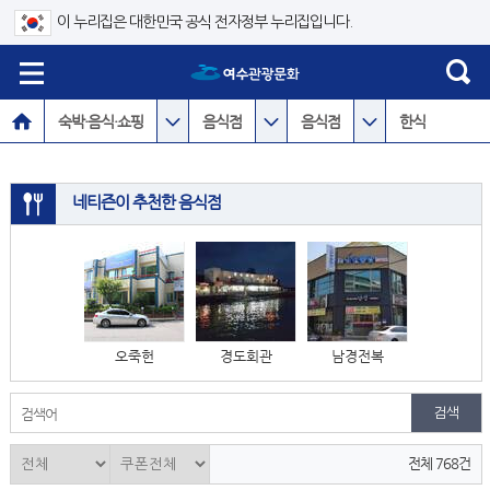
이 누리집은 대한민국 공식 전자정부 누리집입니다.
숙박·음식·쇼핑
음식점
음식점
한식
네티즌이 추천한 음식점
오죽헌
경도회관
남경전복
검색어
전체 768건