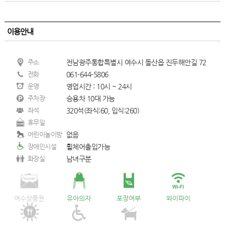
이용안내
주소
전남광주통합특별시 여수시 돌산읍 진두해안길 72
전화
061-644-5806
운영
영업시간 : 10시 ~ 24시
주차장
승용차 10대 가능
좌석
320석(좌식:60, 입식:260)
휴무일
어린이놀이방
없음
장애인시설
휠체어출입가능
화장실
남녀구분
여수상품권
유아의자
포장여부
와이파이