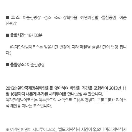
■ 코 스
: 이순신광장→선소→소라 장척마을→해넘이관람→돌산공원→이순
신광장
■ 출발시간
: 18시00분
(여자만해넘이코스는 일몰시간 변경에 따라 매월별 출발시간이 변경 됩니
다.)
■ 출발장소
: 이순신광장
2013순천만국제정원박람회를 맞이하여 박람회 기간을 포함하여 2013년 11
월 16일까지 새롭게 추가된 시티투어를 만나 보실 수 있습니다.
여자만해넘이코스는 여수반도의 서쪽으로 드넓은 갯벌과 구불구불한 리아스
식 해안을 지나는 코스입니다.
※ 여자만해넘이 시티투어코스는
별도 저녁식사 시간이 없으니 미리 저녁식사