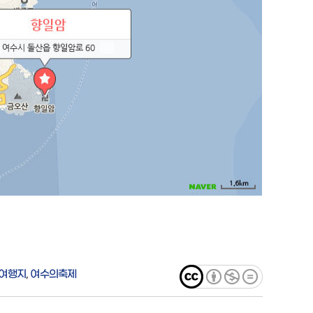
월여행지
,
여수의축제