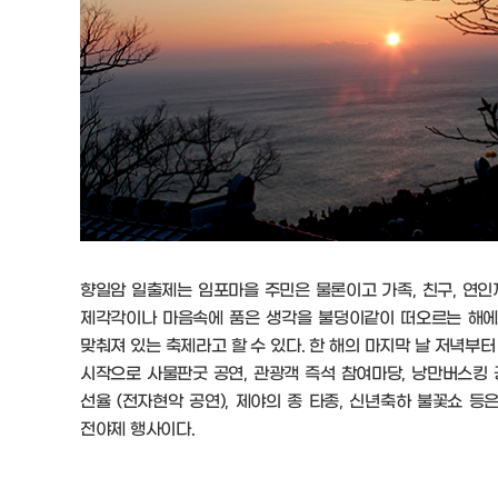
향일암 일출제는 임포마을 주민은 물론이고 가족, 친구, 연
제각각이나 마음속에 품은 생각을 불덩이같이 떠오르는 해에 
맞춰져 있는 축제라고 할 수 있다. 한 해의 마지막 날 저녁부
시작으로 사물판굿 공연, 관광객 즉석 참여마당, 낭만버스킹 공
선율 (전자현악 공연), 제야의 종 타종, 신년축하 불꽃쇼 등
전야제 행사이다.