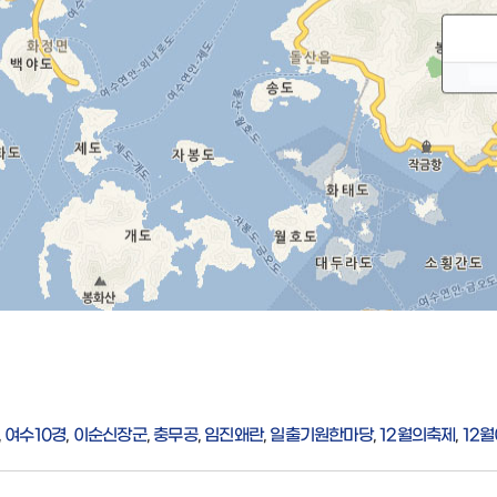
,
여수10경
,
이순신장군
,
충무공
,
임진왜란
,
일출기원한마당
,
12월의축제
,
12