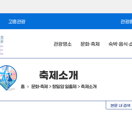
고흥관광
관광홍
관광명소
문화·축제
숙박·음식·
축제소개
홈
문화·축제
>
향일암 일출제
>
축제소개
>
본문 내 검색