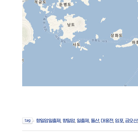
향일암일출제
,
향일암
,
일출제
,
돌산
,
대웅전
,
임포
,
금오산