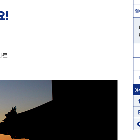
열
!
나로
여