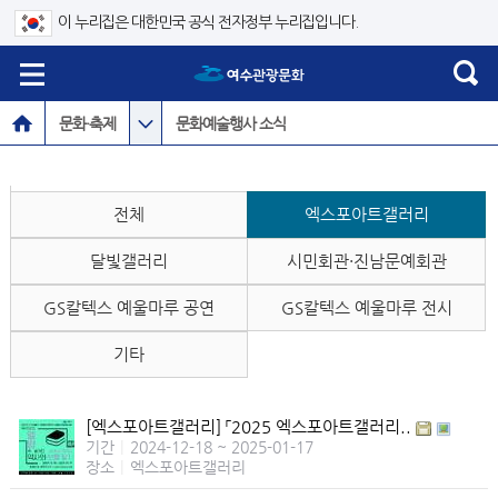
이 누리집은 대한민국 공식 전자정부 누리집입니다.
문화·축제
문화예술행사 소식
전체
엑스포아트갤러리
달빛갤러리
시민회관·진남문예회관
GS칼텍스 예울마루 공연
GS칼텍스 예울마루 전시
기타
[엑스포아트갤러리] 「2025 엑스포아트갤러리..
기간
|
2024-12-18 ~ 2025-01-17
장소
|
엑스포아트갤러리