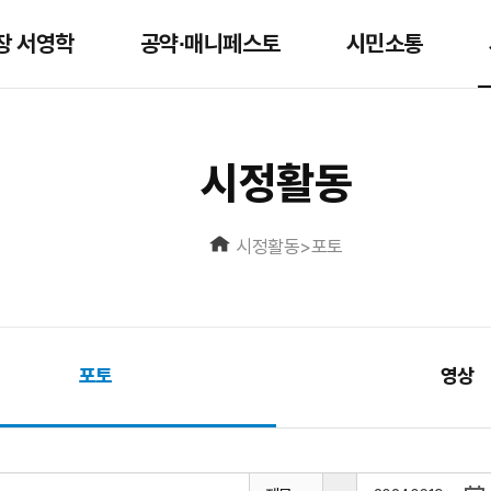
장 서영학
공약∙매니페스토
시민소통
시정활동
시정활동
>
포토
포토
영상