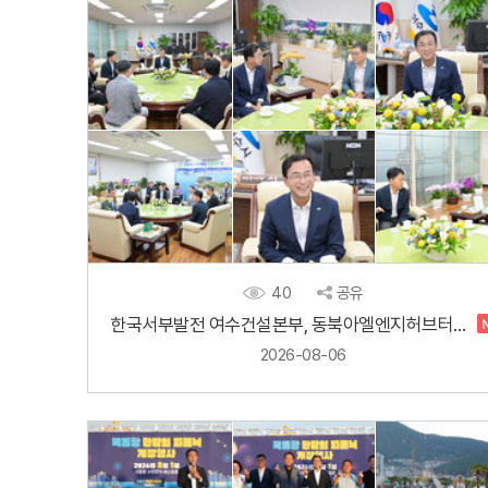
40
공유
한국서부발전 여수건설본부, 동북아엘엔지허브터미널 섬박람회 입장권 구매약정 및 기..
2026-08-06