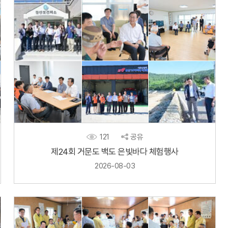
121
공유
제24회 거문도 백도 은빛바다 체험행사
2026-08-03