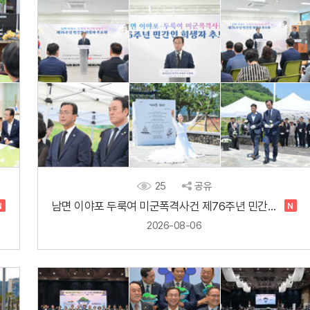
25
공유
남면 이야포 두룩여 미군폭격사건 제76주년 민간인 희생자 추모제
2026-08-06