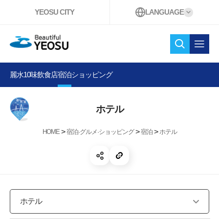
YEOSU CITY
LANGUAGE
Beautiful YEOSU
検索
オー
麗水10味
飲食店
宿泊
ショッピング
ホテル
>
>
>
HOME
宿泊·グルメ·ショッピング
宿泊
ホテル
共有する 開く
リンクコピー
ホテル