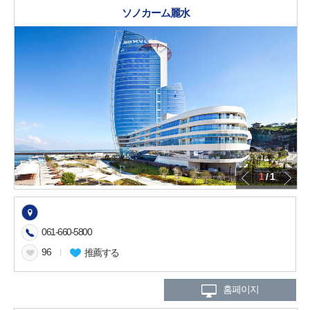
ソノカーム麗水
1
/ 1
061-660-5800
96
l
推薦する
홈페이지