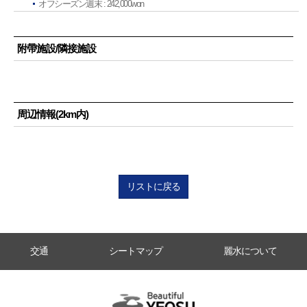
オフシーズン週末 : 242,000won
附帶施設/隣接施設
周辺情報(2km内)
リストに戻る
交通
シートマップ
麗水について
Beautiful YEOSU