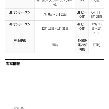
可能
車 : 200 / フルサイズ・カー :
40 /
夏 オンシーズン
夏 ピー
7月 8日 ~
7月 8日 ~ 8月 21日
ク期
8月 21日
冬 オンシーズン
冬 ピー
12月 15
12月 15日 ~ 1月 31日
ク期
日 ~ 1月
31日
朝食提供
外国語
可能
案内が
可能()
可能
客室情報
定員 : 0人