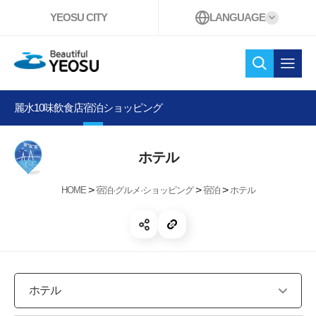
YEOSU CITY
LANGUAGE
Beautiful YEOSU
検索
オー
麗水10味
飲食店
宿泊
ショッピング
ホテル
>
>
>
HOME
宿泊·グルメ·ショッピング
宿泊
ホテル
共有する 開く
リンクコピー
ホテル