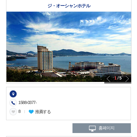
ジ・オーシャンホテル
1
/ 5
1588-0377-
8
l
推薦する
홈페이지