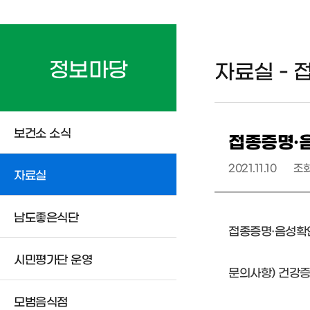
정보마당
자료실 -
보건소 소식
접종증명·
2021.11.10
조
자료실
남도좋은식단
접종증명·음성확인
시민평가단 운영
문의사항) 건강증
모범음식점