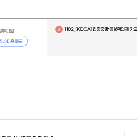
1102_[KDCA] 접종증명•음성확인제 카드
첨부파일
Zip)다운로드