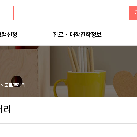
검색어입력
그램신청
진로‧대학진학정보
>
포토갤러리
러리