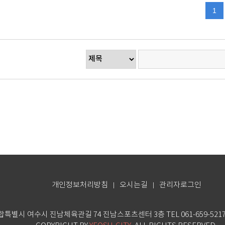
1
개인정보처리방침
오시는길
관리자로그인
|
|
시 여수시 진남체육관길 74 진남스포츠센터 3층 TEL 061-659-5217 / F