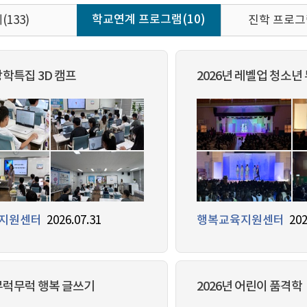
학교연계 프로그램(10)
(133)
진학 프로그램
방학특집 3D 캠프
2026년 레벨업 청소년
지원센터
2026.07.31
행복교육지원센터
202
 무럭무럭 행복 글쓰기
2026년 어린이 품격학