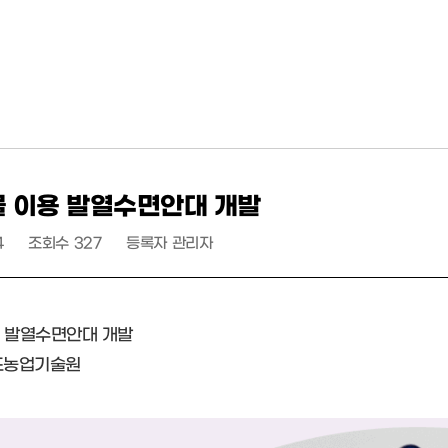
물 이용 발열수면안대 개발
4
조회수
327
등록자
관리자
용 발열수면안대 개발
남도농업기술원